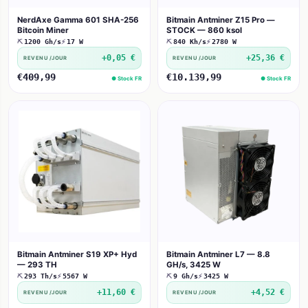
NerdAxe Gamma 601 SHA-256
Bitmain Antminer Z15 Pro —
Bitcoin Miner
STOCK — 860 ksol
⛏
1200 Gh/s
⚡
17 W
⛏
840 Kh/s
⚡
2780 W
+0,05 €
+25,36 €
REVENU /JOUR
REVENU /JOUR
€409,99
€10.139,99
● Stock FR
● Stock FR
Bitmain Antminer S19 XP+ Hyd
Bitmain Antminer L7 — 8.8
— 293 TH
GH/s, 3425 W
⛏
293 Th/s
⚡
5567 W
⛏
9 Gh/s
⚡
3425 W
+11,60 €
+4,52 €
REVENU /JOUR
REVENU /JOUR