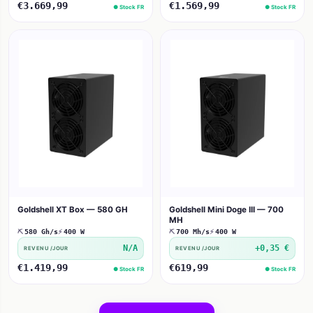
€3.669,99
€1.569,99
● Stock FR
● Stock FR
Goldshell XT Box — 580 GH
Goldshell Mini Doge III — 700
MH
⛏
580 Gh/s
⚡
400 W
⛏
700 Mh/s
⚡
400 W
N/A
+0,35 €
REVENU /JOUR
REVENU /JOUR
€1.419,99
€619,99
● Stock FR
● Stock FR