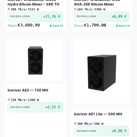
Hydro Bitcoin Miner – 396 TH
SHA-256 Bitcoin Miner
⛏
398 Th/s
⚡
7215 W
⛏
164 Th/s
⚡
3300 W
+15,76 €
+6,49 €
REVENU /JOUR
REVENU /JOUR
€3.899,99
€1.799,00
Depuis
Depuis
● Stock FR
● Stock FR
Iceriver AE2 — 720 MH
⛏
720 Mh/s
⚡
1300 W
+2,15 €
REVENU /JOUR
Iceriver AE1 Lite — 300 MH
⛏
300 Mh/s
⚡
500 W
+0,90 €
REVENU /JOUR