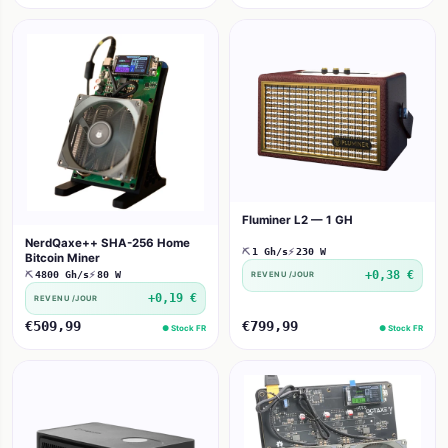
Fluminer L2 — 1 GH
NerdQaxe++ SHA-256 Home
⛏
1 Gh/s
⚡
230 W
Bitcoin Miner
+0,38 €
⛏
4800 Gh/s
⚡
80 W
REVENU /JOUR
+0,19 €
REVENU /JOUR
€509,99
€799,99
● Stock FR
● Stock FR