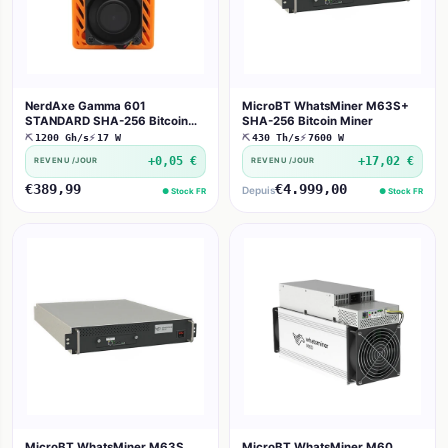
NerdAxe Gamma 601
MicroBT WhatsMiner M63S+
STANDARD SHA-256 Bitcoin
SHA-256 Bitcoin Miner
Miner
⛏
1200 Gh/s
⚡
17 W
⛏
430 Th/s
⚡
7600 W
+0,05 €
+17,02 €
REVENU /JOUR
REVENU /JOUR
€389,99
€4.999,00
Depuis
● Stock FR
● Stock FR
MicroBT WhatsMiner M63S
MicroBT WhatsMiner M60