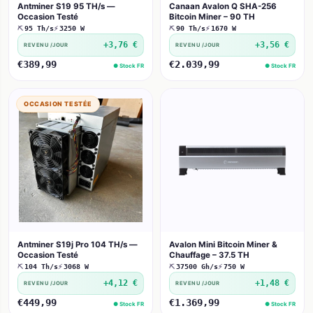
Antminer S19 95 TH/s —
Canaan Avalon Q SHA-256
Occasion Testé
Bitcoin Miner – 90 TH
⛏
95 Th/s
⚡
3250 W
⛏
90 Th/s
⚡
1670 W
+3,76 €
+3,56 €
REVENU /JOUR
REVENU /JOUR
€389,99
€2.039,99
● Stock FR
● Stock FR
OCCASION TESTÉE
Antminer S19j Pro 104 TH/s —
Avalon Mini Bitcoin Miner &
Occasion Testé
Chauffage – 37.5 TH
⛏
104 Th/s
⚡
3068 W
⛏
37500 Gh/s
⚡
750 W
+4,12 €
+1,48 €
REVENU /JOUR
REVENU /JOUR
€449,99
€1.369,99
● Stock FR
● Stock FR