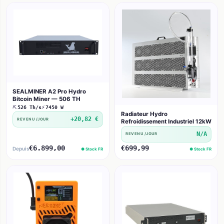
SEALMINER A2 Pro Hydro
Bitcoin Miner — 506 TH
⛏
526 Th/s
⚡
7450 W
Radiateur Hydro
+20,82 €
REVENU /JOUR
Refroidissement Industriel 12kW
N/A
REVENU /JOUR
€6.899,00
€699,99
Depuis
● Stock FR
● Stock FR