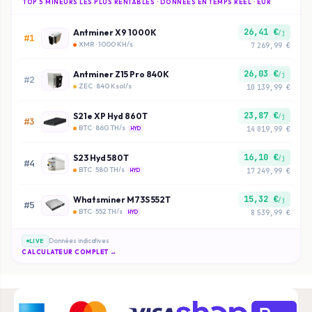
TOP 5 MINEURS LES PLUS RENTABLES · DONNÉES EN TEMPS RÉEL · EUR
26,41 €
Antminer X9 1000K
/j
#1
XMR · 1000 KH/s
7 269,99 €
26,03 €
Antminer Z15 Pro 840K
/j
#2
ZEC · 840 Ksol/s
10 139,99 €
23,87 €
S21e XP Hyd 860T
/j
#3
BTC · 860 TH/s
14 019,99 €
HYD
16,10 €
S23 Hyd 580T
/j
#4
BTC · 580 TH/s
17 249,99 €
HYD
15,32 €
Whatsminer M73S 552T
/j
#5
BTC · 552 TH/s
8 539,99 €
HYD
Données indicatives
LIVE
CALCULATEUR COMPLET →