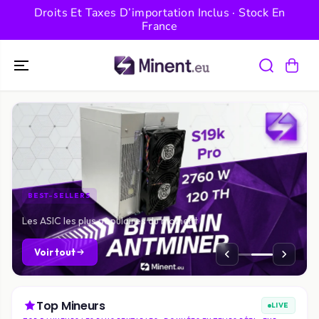
PASSER AU
Droits Et Taxes D’importation Inclus · Stock En
CONTENU
France
COLLECTION
Bitmain Antminer Z15 Pro — STOCK — 860 ksol
Découvrir
Top Mineurs
LIVE