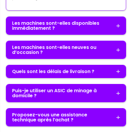
Les machines sont-elles disponibles
immédiatement ?
Les machines sont-elles neuves ou
d’occasion ?
Quels sont les délais de livraison ?
Puis-je utiliser un ASIC de minage à
domicile ?
Proposez-vous une assistance
technique après l’achat ?