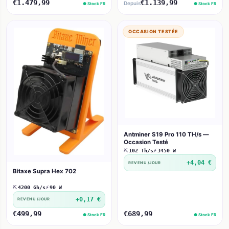
€1.479,99
€1.139,99
Depuis
● Stock FR
● Stock FR
OCCASION TESTÉE
Antminer S19 Pro 110 TH/s —
Occasion Testé
⛏
102 Th/s
⚡
3450 W
+4,04 €
REVENU /JOUR
Bitaxe Supra Hex 702
⛏
4200 Gh/s
⚡
90 W
+0,17 €
REVENU /JOUR
€499,99
€689,99
● Stock FR
● Stock FR