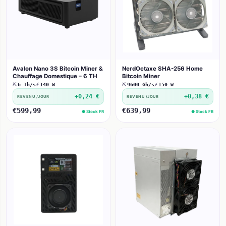
Avalon Nano 3S Bitcoin Miner &
NerdOctaxe SHA-256 Home
Chauffage Domestique – 6 TH
Bitcoin Miner
⛏
6 Th/s
⚡
140 W
⛏
9600 Gh/s
⚡
150 W
+0,24 €
+0,38 €
REVENU /JOUR
REVENU /JOUR
€599,99
€639,99
● Stock FR
● Stock FR